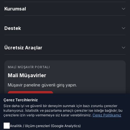
Cari Yönetimi
Kurumsal
Nakit Akışı
Biz Kimiz
Destek
Banka-Kasa Yönetimi
Partnerlik & İş Ortaklığı
Sıkça Sorulan Sorular
Çek-Senet Yönetimi
Ücretsiz Araçlar
Kılavuz & Rehber
E-Belge Yönetimi
KDV Hesaplama
Blog & Makaleler
İrsaliye Yönetimi
MALI MÜŞAVIR PORTALI
Maaş Hesaplama
Mali Müşavirler
İletişim Formu
Teklif Yönetimi
e-Fatura Mükellefi miyim?
Müşavir paneline güvenli giriş yapın.
Stok Yönetimi
Mali Müşavir Girişi
Çerez Tercihleriniz
Online Tahsilat
Size daha iyi ve güvenli bir deneyim sunmak için bazı zorunlu çerezler
kullanıyoruz. İstatistik ve pazarlama amaçlı çerezler ise isteğe bağlıdır; bu
Personel Yönetimi
çerezlere izin verip vermemeye siz karar verebilirsiniz.
Çerez Politikamız
Özel Rapor Oluşturucu
Analitik / ölçüm çerezleri (Google Analytics)