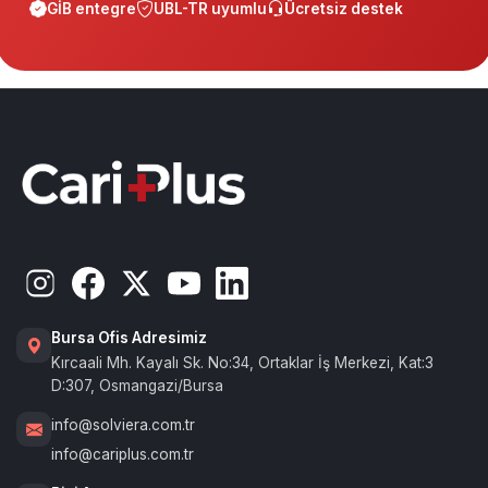
GİB entegre
UBL-TR uyumlu
Ücretsiz destek
Bursa Ofis Adresimiz
Kırcaali Mh. Kayalı Sk. No:34, Ortaklar İş Merkezi, Kat:3
D:307, Osmangazi/Bursa
info@solviera.com.tr
info@cariplus.com.tr