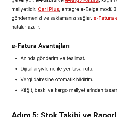
gerekiyor.
e-Fatura
ve
e-Arşiv Fatura
, kâğıt 
maliyetlidir.
Cari Plus
, entegre e-Belge modülü s
göndermenizi ve saklamanızı sağlar.
e-Fatura 
hatalar azalır.
e-Fatura Avantajları
Anında gönderim ve teslimat.
Dijital arşivleme ile yer tasarrufu.
Vergi dairesine otomatik bildirim.
Kâğıt, baskı ve kargo maliyetlerinden tasarr
Adım 5: Stok Takibi ve Raporl