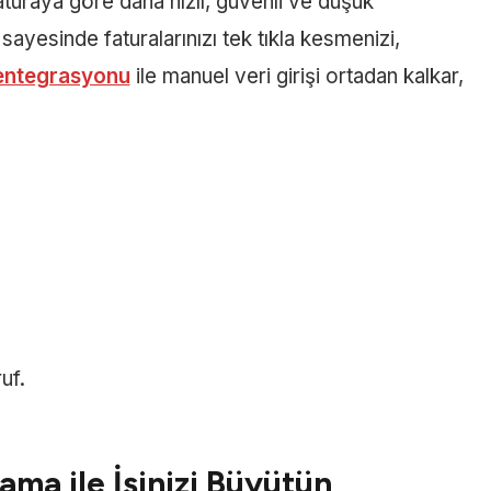
faturaya göre daha hızlı, güvenli ve düşük
ayesinde faturalarınızı tek tıkla kesmenizi,
entegrasyonu
ile manuel veri girişi ortadan kalkar,
uf.
ama ile İşinizi Büyütün