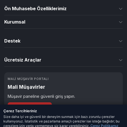
Ön Muhasebe Özelliklerimiz
Cari Yönetimi
Kurumsal
Nakit Akışı
Biz Kimiz
Destek
Banka-Kasa Yönetimi
Partnerlik & İş Ortaklığı
Sıkça Sorulan Sorular
Çek-Senet Yönetimi
Ücretsiz Araçlar
Kılavuz & Rehber
E-Belge Yönetimi
KDV Hesaplama
Blog & Makaleler
İrsaliye Yönetimi
MALI MÜŞAVIR PORTALI
Maaş Hesaplama
Mali Müşavirler
İletişim Formu
Teklif Yönetimi
e-Fatura Mükellefi miyim?
Müşavir paneline güvenli giriş yapın.
Stok Yönetimi
Mali Müşavir Girişi
Çerez Tercihleriniz
Online Tahsilat
Size daha iyi ve güvenli bir deneyim sunmak için bazı zorunlu çerezler
kullanıyoruz. İstatistik ve pazarlama amaçlı çerezler ise isteğe bağlıdır; bu
Personel Yönetimi
çerezlere izin verip vermemeye siz karar verebilirsiniz.
Çerez Politikamız