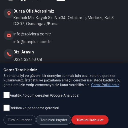
Bursa Ofis Adresimiz
Kırcaali Mh. Kayalı Sk. No:34, Ortaklar İş Merkezi, Kat:3
D:307, Osmangazi/Bursa
info@solviera.com.tr
info@cariplus.com.tr
Bizi Arayın
0224 334 16 08
Ön Muhasebe Özelliklerimiz
Çerez Tercihleriniz
Size daha iyi ve güvenli bir deneyim sunmak için bazı zorunlu çerezler
kullanıyoruz. İstatistik ve pazarlama amaçlı çerezler ise isteğe bağlıdır; bu
Cari Yönetimi
Kurumsal
çerezlere izin verip vermemeye siz karar verebilirsiniz.
Çerez Politikamız
Nakit Akışı
Analitik / ölçüm çerezleri (Google Analytics)
Biz Kimiz
Destek
Banka-Kasa Yönetimi
Partnerlik & İş Ortaklığı
Reklam ve pazarlama çerezleri
Sıkça Sorulan Sorular
Çek-Senet Yönetimi
Tümünü reddet
Tercihleri kaydet
Tümünü kabul et
Ücretsiz Araçlar
Kılavuz & Rehber