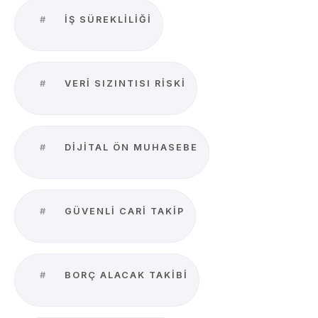
#
IŞ SÜREKLILIĞI
#
VERI SIZINTISI RISKI
#
DIJITAL ÖN MUHASEBE
#
GÜVENLI CARI TAKIP
#
BORÇ ALACAK TAKIBI