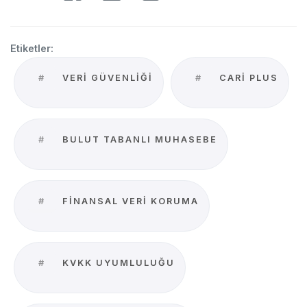
Etiketler:
#
VERI GÜVENLIĞI
#
CARI PLUS
#
BULUT TABANLI MUHASEBE
#
FINANSAL VERI KORUMA
#
KVKK UYUMLULUĞU