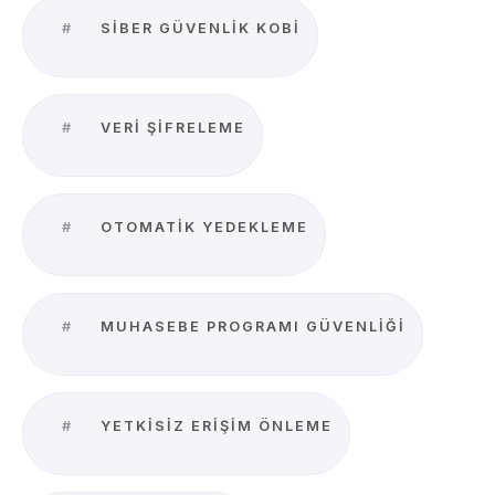
#
SIBER GÜVENLIK KOBİ
#
VERI ŞIFRELEME
#
OTOMATIK YEDEKLEME
#
MUHASEBE PROGRAMI GÜVENLIĞI
#
YETKISIZ ERIŞIM ÖNLEME